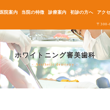
医院案内
当院の特徴
診療案内
初診の方へ
アク
〒300
ホワイトニング審美歯科
Aesthetic dentistry